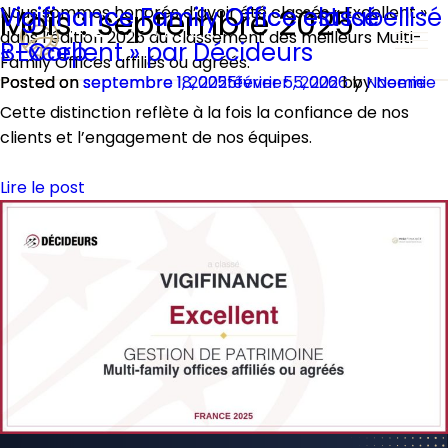
Mois :
Vigifinance Family Office classé
Nous sommes honorés d’avoir été classés « Excellent »
Vigifinance Family Office est labellisé
septembre 2025
dans l’édition 2025 du classement des meilleurs Multi-
« Excellent » par Décideurs
B-Corp
Family Offices affiliés ou agréés.
Posted on
Posted on
septembre 18, 2025
septembre 1, 2025
février 5, 2026
février 5, 2026
by
by
Noemie
Noemie
Cette distinction reflète à la fois la confiance de nos
clients et l’engagement de nos équipes.
Lire le post
on
Posted in
Articles
Leave a Comment