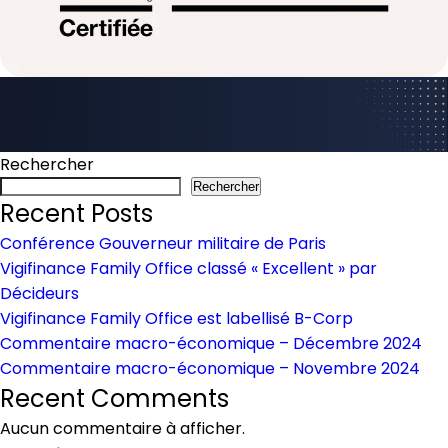
on
Posted in
Articles
Leave a Comment
Vigifinance
Family
Office
Rechercher
est
Rechercher
Recent Posts
labellisé
B-
Conférence Gouverneur militaire de Paris
Corp
Vigifinance Family Office classé « Excellent » par
Décideurs
Vigifinance Family Office est labellisé B-Corp
Commentaire macro-économique – Décembre 2024
Commentaire macro-économique – Novembre 2024
Recent Comments
Aucun commentaire à afficher.