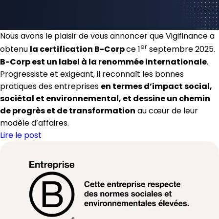
Vigifinance
Family
Office
Nous avons le plaisir de vous annoncer que Vigifinance a
classé
er
obtenu
la certification B-Corp
ce 1
septembre 2025.
« Excellent »
B-Corp est un label à la renommée internationale
.
par
Progressiste et exigeant, il reconnaît les bonnes
Décideurs
pratiques des entreprises
en termes d’impact social,
sociétal et environnemental, et dessine un chemin
de progrès et de transformation
au cœur de leur
modèle d’affaires.
Lire le post